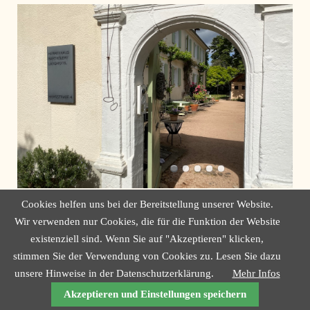
Cookies helfen uns bei der Bereitstellung unserer Website.
Wir verwenden nur Cookies, die für die Funktion der Website
existenziell sind. Wenn Sie auf "Akzeptieren" klicken,
NAVIGATION
KONTAKT
IMPRESSUM
AGB
DATENSCHUTZ
stimmen Sie der Verwendung von Cookies zu. Lesen Sie dazu
ÜBERSPRINGEN
unsere Hinweise in der Datenschutzerklärung.
Mehr Infos
© HERRENHAUS BARTHÉLEMY |BERGSTRASSE 4 | 76835 G
LEISWEILER
Akzeptieren und Einstellungen speichern